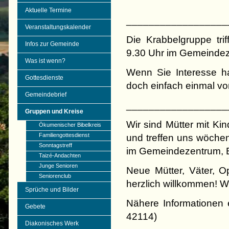
Aktuelle Termine
__________________
Veranstaltungskalender
Die Krabbelgruppe tri
Infos zur Gemeinde
9.30 Uhr im Gemeindez
Was ist wenn?
Wenn Sie Interesse h
Gottesdienste
doch einfach einmal vo
Gemeindebrief
__________________
Gruppen und Kreise
Wir sind Mütter mit Ki
Ökumenischer Bibelkreis
Familiengottesdienst
und treffen uns wöchen
Sonntagstreff
im Gemeindezentrum, B
Taizé-Andachten
Junge Senioren
Neue Mütter, Väter, O
Seniorenclub
herzlich willkommen! Wi
Sprüche und Bilder
Nähere Informationen 
Gebete
42114)
Diakonisches Werk